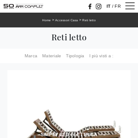
IT
/
FR
>
>
Home
Accessori Casa
Reti letto
Reti letto
Marca
Materiale
Tipologia
I più visti a :
SIMPLY BED ELETTRICA