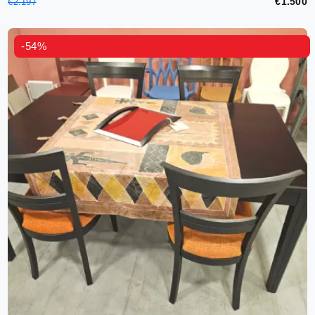
€1.500
€2.197
-54%