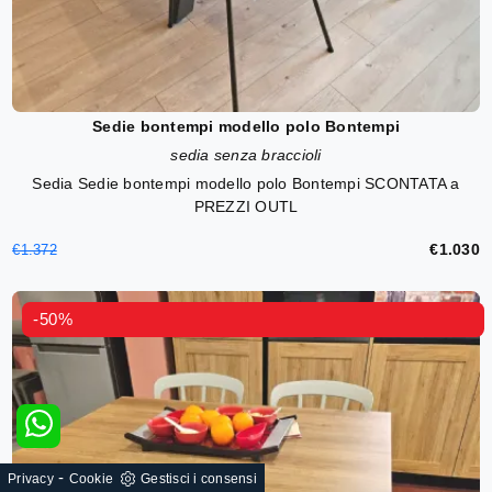
Sedie bontempi modello polo Bontempi
sedia senza braccioli
Sedia Sedie bontempi modello polo Bontempi SCONTATA a
PREZZI OUTL
€1.030
€1.372
-50%
-
Privacy
Cookie
Gestisci i consensi