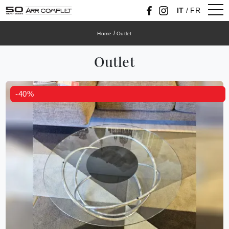
IT
/
FR
/
Home
Outlet
Outlet
-40%