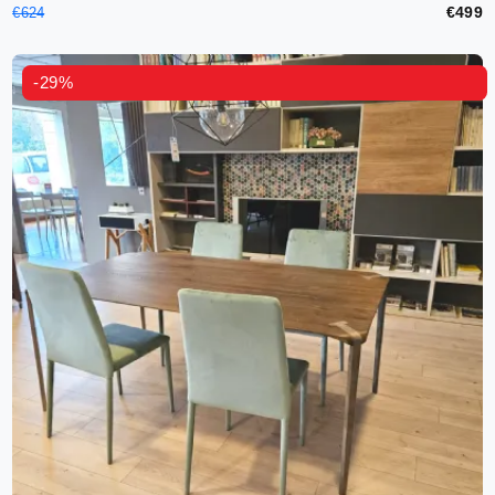
€499
€624
-29%