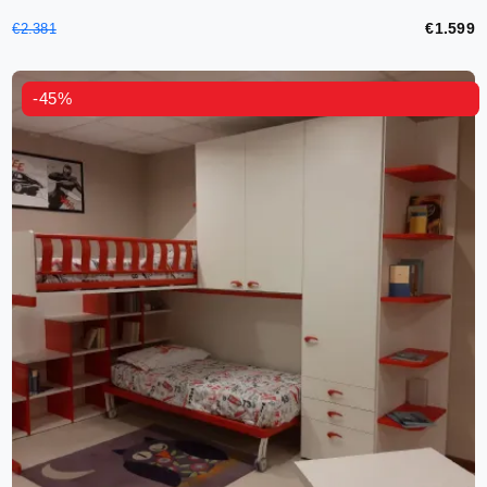
€1.599
€2.381
-45%