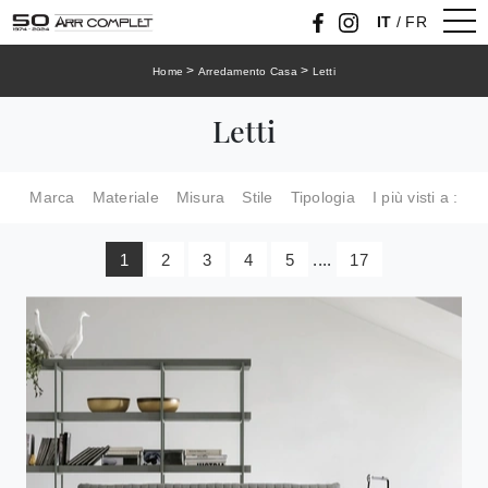
IT
/
FR
>
>
Home
Arredamento Casa
Letti
Letti
Marca
Materiale
Misura
Stile
Tipologia
I più visti a :
1
2
3
4
5
....
17