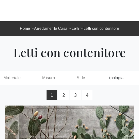
Home
>
Arredamento Casa
>
Letti
>
Letti con contenitore
Letti con contenitore
Materiale
Misura
Stile
Tipologia
1
2
3
4