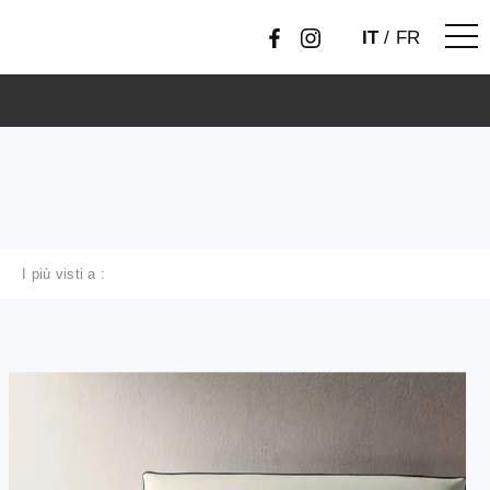
IT
/
FR
I più visti a :