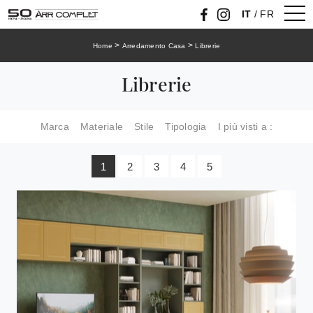
IT
/
FR
>
>
Home
Arredamento Casa
Librerie
Librerie
Marca
Materiale
Stile
Tipologia
I più visti a :
1
2
3
4
5