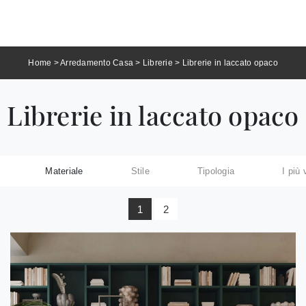
Home
>
Arredamento Casa
>
Librerie
>
Librerie in laccato opaco
Librerie in laccato opaco
Materiale
Stile
Tipologia
I più 
1
2