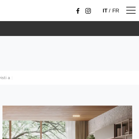
IT
/
FR
visti a :