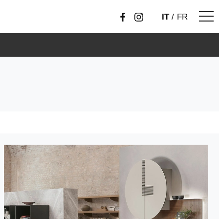
IT
/
FR