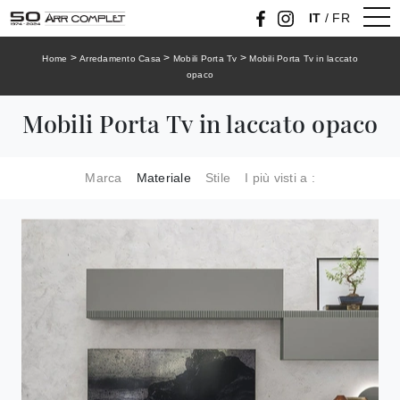
IT
/
FR
>
>
>
Home
Arredamento Casa
Mobili Porta Tv
Mobili Porta Tv in laccato
opaco
Mobili Porta Tv in laccato opaco
Marca
Materiale
Stile
I più visti a :