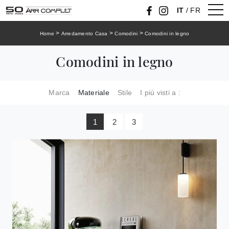
IT
/
FR
>
>
>
Home
Arredamento Casa
Comodini
Comodini in legno
Comodini in legno
Marca
Materiale
Stile
I più visti a :
1
2
3