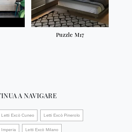
Puzzle M17
INUA A NAVIGARE
Letti Excò Cuneo
Letti Excò Pinerolo
ò Imperia
Letti Excò Milano