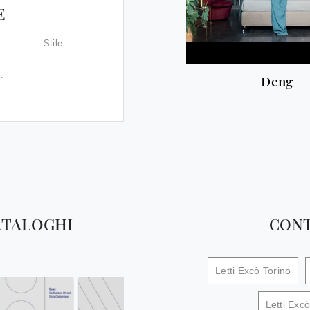
E
Stile
:
Deng
ATALOGHI
CONT
Letti Excò Torino
Letti Exc