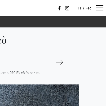
IT
/
FR
cò
t Lersa 290 Excò fa per te.