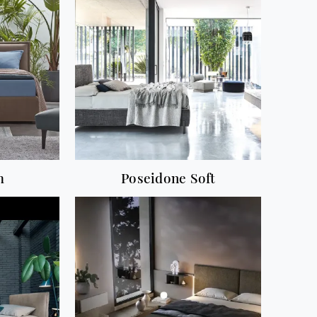
m
Poseidone Soft