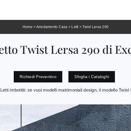
Home
>
Arredamento Casa
>
Letti
>
Twist Lersa 290
etto Twist Lersa 290 di Ex
Richiedi Preventivo
Sfoglia i Cataloghi
 Letti imbottiti: se vuoi modelli matrimoniali design, il modello Twis