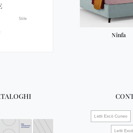
E
Stile
:
Ninfa
ATALOGHI
CONT
Letti Excò Cuneo
Letti Exc