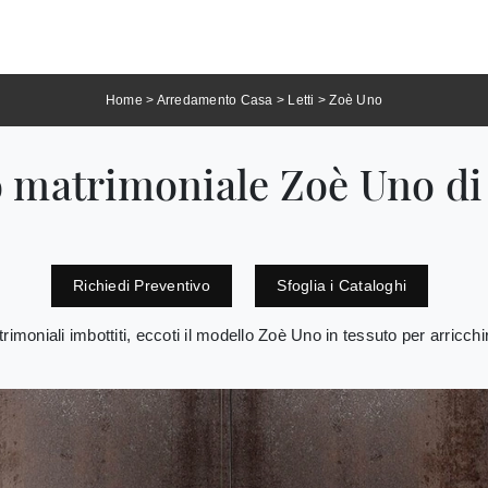
Home
>
Arredamento Casa
>
Letti
>
Zoè Uno
o matrimoniale Zoè Uno di
Richiedi Preventivo
Sfoglia i Cataloghi
trimoniali imbottiti, eccoti il modello Zoè Uno in tessuto per arricchi