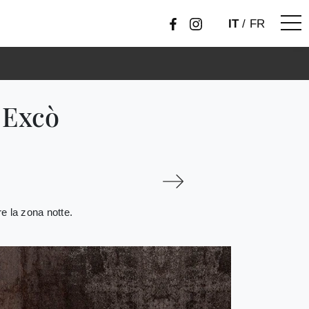
IT
/
FR
 Excò
re la zona notte.