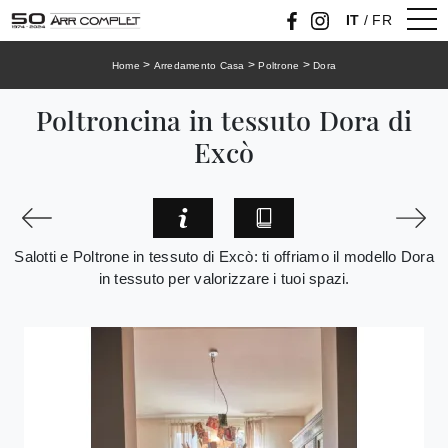
IT
/
FR
>
>
>
Home
Arredamento Casa
Poltrone
Dora
Poltroncina in tessuto Dora di
Excò
Salotti e Poltrone in tessuto di Excò: ti offriamo il modello Dora
in tessuto per valorizzare i tuoi spazi.