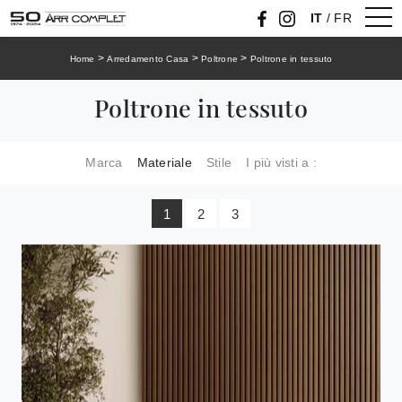
IT
/
FR
>
>
>
Home
Arredamento Casa
Poltrone
Poltrone in tessuto
Poltrone in tessuto
Marca
Materiale
Stile
I più visti a :
1
2
3