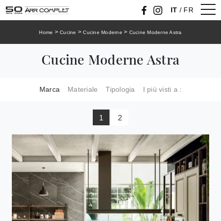
IT
/
FR
>
>
>
Home
Cucine
Cucine Moderne
Cucine Moderne Astra
Cucine Moderne Astra
Marca
Materiale
Tipologia
I più visti a :
1
2