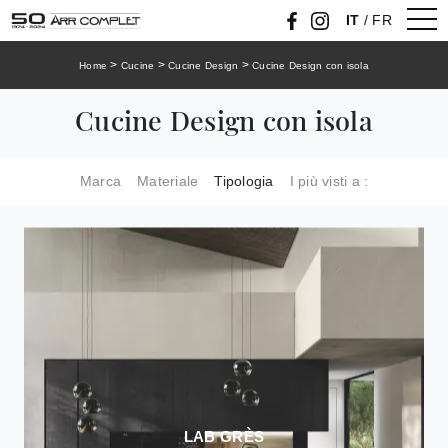
IT
/
FR
>
>
>
Home
Cucine
Cucine Design
Cucine Design con isola
Cucine Design con isola
Marca
Materiale
Tipologia
I più visti a :
LAB GRÈS