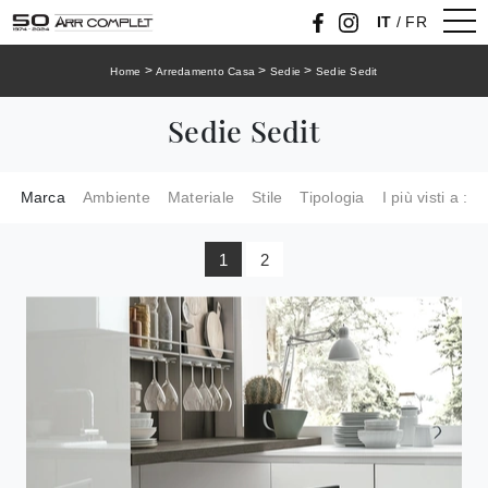
IT
/
FR
>
>
>
Home
Arredamento Casa
Sedie
Sedie Sedit
Sedie Sedit
Marca
Ambiente
Materiale
Stile
Tipologia
I più visti a :
1
2