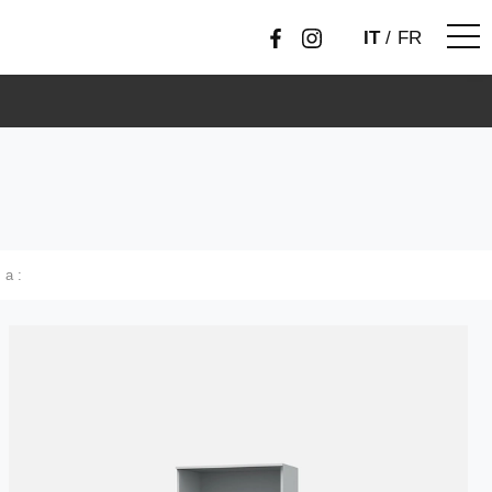
IT
/
FR
i a :