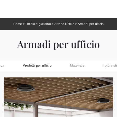
Home
>
Ufficio e giardino
>
Arredo Ufficio
>
Armadi per ufficio
Armadi per ufficio
rca
Prodotti per ufficio
Materiale
I più vist