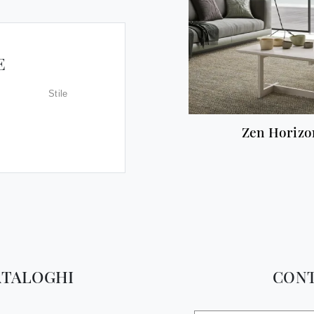
E
Stile
Zen Horizo
ATALOGHI
CONT