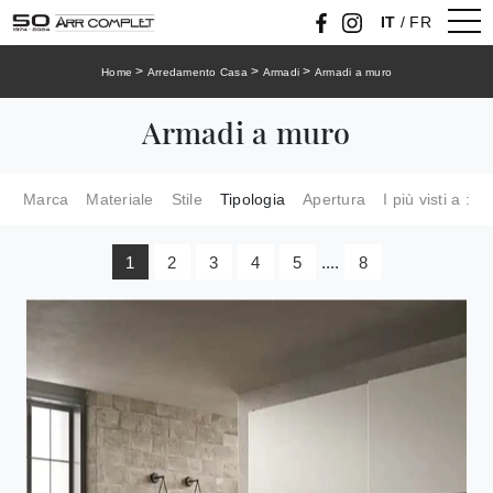
IT
/
FR
>
>
>
Home
Arredamento Casa
Armadi
Armadi a muro
Armadi a muro
Marca
Materiale
Stile
Tipologia
Apertura
I più visti a :
1
2
3
4
5
....
8