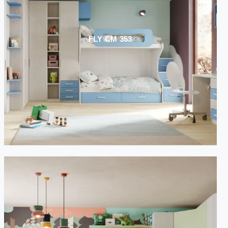
FLY CM 353