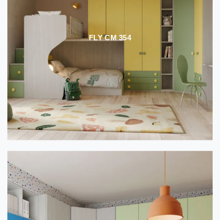
FLY CM 354