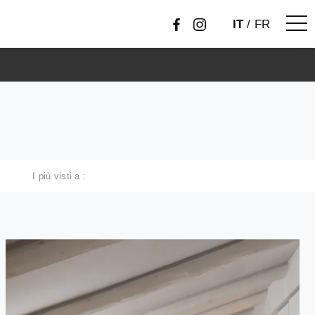
IT
/
FR
I più visti a :