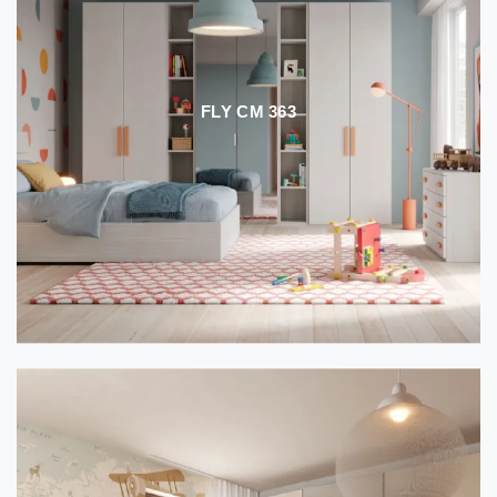
FLY CM 363