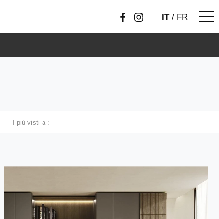
IT
/
FR
I più visti a :