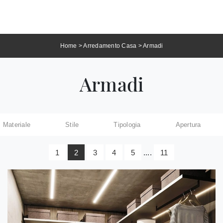
Home
>
Arredamento Casa
>
Armadi
Armadi
Materiale
Stile
Tipologia
Apertura
1
2
3
4
5
....
11