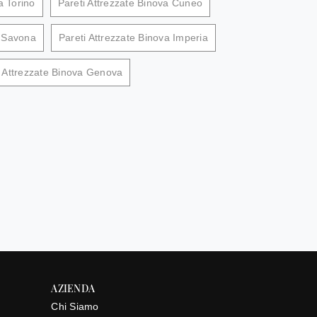
a Torino
Pareti Attrezzate Binova Cuneo
a Savona
Pareti Attrezzate Binova Imperia
i Attrezzate Binova Genova
AZIENDA
Chi Siamo