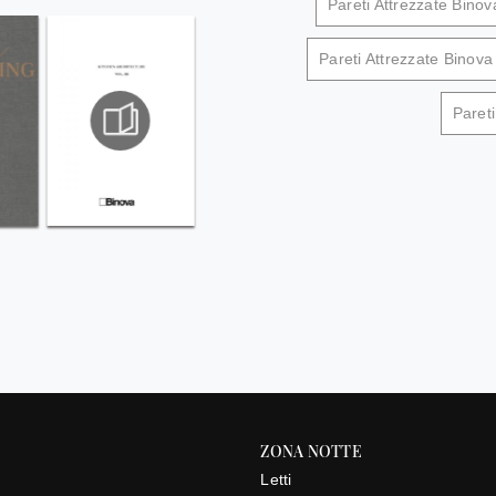
Pareti Attrezzate Binov
Pareti Attrezzate Binov
Paret
ZONA NOTTE
Letti