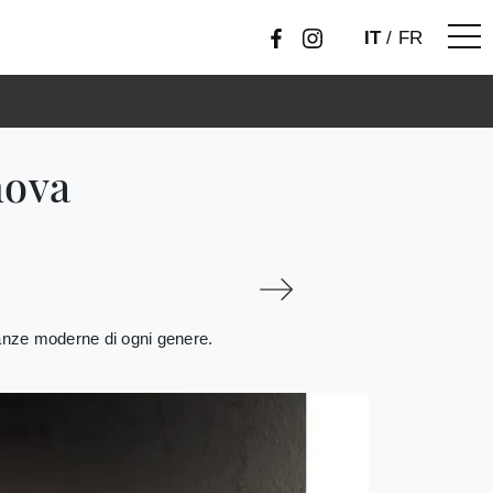
IT
/
FR
nova
stanze moderne di ogni genere.