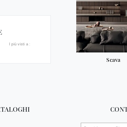
E
I più visti a :
Scava
ATALOGHI
CONT