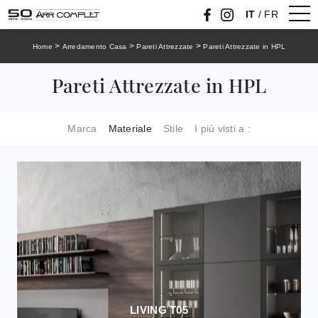
IT
/
FR
>
>
>
Home
Arredamento Casa
Pareti Attrezzate
Pareti Attrezzate in HPL
Pareti Attrezzate in HPL
Marca
Materiale
Stile
I più visti a :
LIVING T05