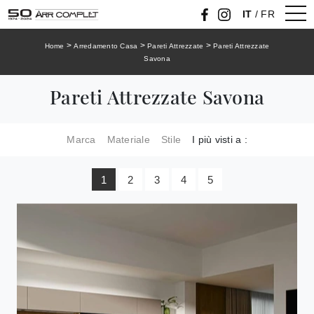
IT
/
FR
>
>
>
Home
Arredamento Casa
Pareti Attrezzate
Pareti Attrezzate
Savona
Pareti Attrezzate Savona
Marca
Materiale
Stile
I più visti a :
1
2
3
4
5