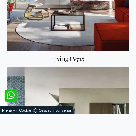
Living LV725
-
Privacy
Cookie
Gestisci i consensi