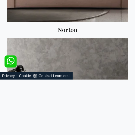
Norton
-
Privacy
Cookie
Gestisci i consensi