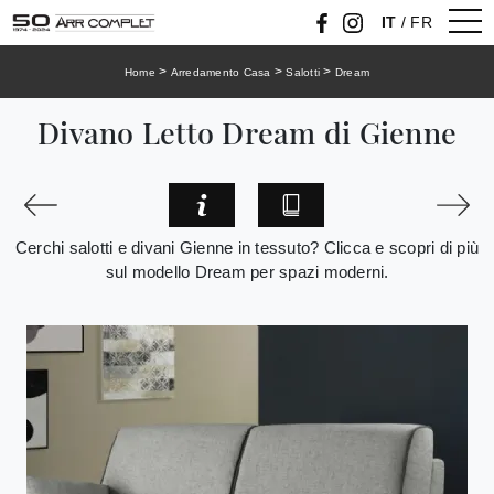
IT
/
FR
>
>
>
Home
Arredamento Casa
Salotti
Dream
Divano Letto Dream di Gienne
Cerchi salotti e divani Gienne in tessuto? Clicca e scopri di più
sul modello Dream per spazi moderni.