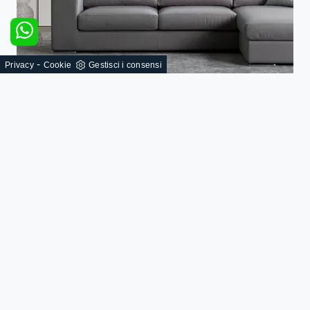
-
Privacy
Cookie
Gestisci i consensi
Virna
SFOGLIA I NOSTRI CATALOGHI