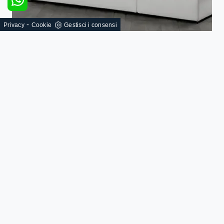
-
Privacy
Cookie
Gestisci i consensi
Lollò
SFOGLIA I NOSTRI CATALOGHI