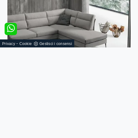
-
Privacy
Cookie
Gestisci i consensi
Detar
SFOGLIA I NOSTRI CATALOGHI