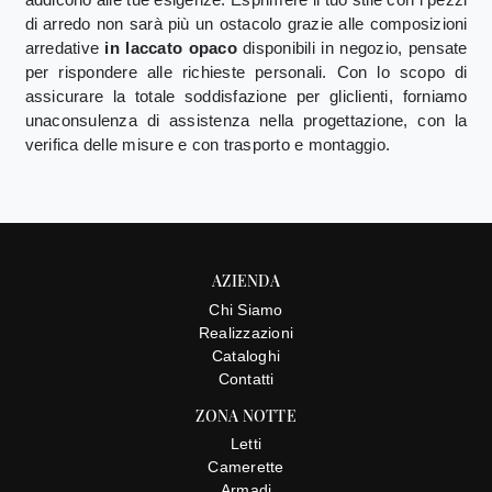
di arredo non sarà più un ostacolo grazie alle composizioni
arredative
in laccato opaco
disponibili in negozio, pensate
per rispondere alle richieste personali. Con lo scopo di
assicurare la totale soddisfazione per gliclienti, forniamo
unaconsulenza di assistenza nella progettazione, con la
verifica delle misure e con trasporto e montaggio.
AZIENDA
Chi Siamo
Realizzazioni
Cataloghi
Contatti
ZONA NOTTE
Letti
Camerette
Armadi