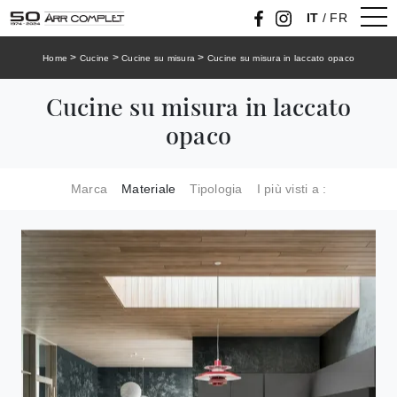
IT
/
FR
>
>
>
Home
Cucine
Cucine su misura
Cucine su misura in laccato opaco
Cucine su misura in laccato
opaco
Marca
Materiale
Tipologia
I più visti a :