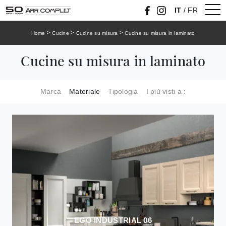
IT
/
FR
>
>
>
Home
Cucine
Cucine su misura
Cucine su misura in laminato
Cucine su misura in laminato
Marca
Materiale
Tipologia
I più visti a :
EGO INDUSTRIAL 06