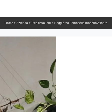
Home
>
Azienda
>
Realizzazioni
>
Soggiorno Tomasella modello Atlante