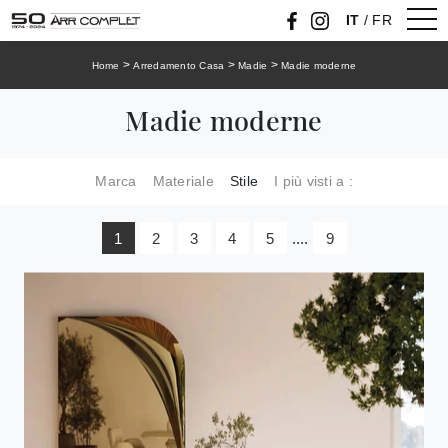
IT
/
FR
>
>
>
Home
Arredamento Casa
Madie
Madie moderne
Madie moderne
Marca
Materiale
Stile
I più visti a :
1
2
3
4
5
....
9