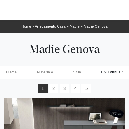
Home
>
Arredamento Casa
>
Madie
>
Madie Genova
Madie Genova
Marca
Materiale
Stile
I più visti a :
1
2
3
4
5