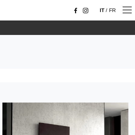
IT
/
FR