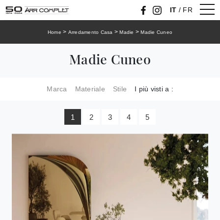
IT
/
FR
>
>
>
Home
Arredamento Casa
Madie
Madie Cuneo
Madie Cuneo
Marca
Materiale
Stile
I più visti a :
1
2
3
4
5