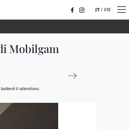
IT
/
FR
di Mobilgam
attenti ti attendono.