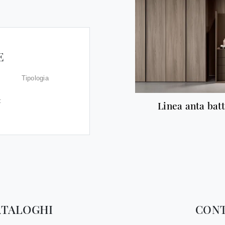
E
Tipologia
:
Linea anta bat
ATALOGHI
CONT