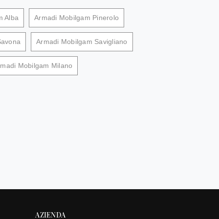
m Alba
Armadi Mobilgam Pinerolo
Savona
Armadi Mobilgam Savigliano
rmadi Mobilgam Milano
AZIENDA