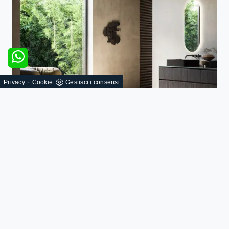
-
Privacy
Cookie
Gestisci i consensi
Cornici 15
SFOGLIA I NOSTRI CATALOGHI