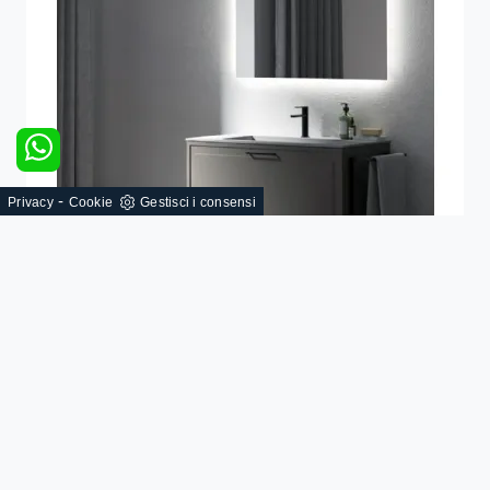
-
Privacy
Cookie
Gestisci i consensi
Roma 10
SFOGLIA I NOSTRI CATALOGHI