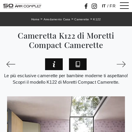
IT
/
FR
>
>
>
Home
Arredamento Casa
Camerette
K122
Cameretta K122 di Moretti
Compact Camerette
Le più esclusive camerette per bambine moderne ti aspettano!
Scopri il modello K122 di Moretti Compact Camerette.