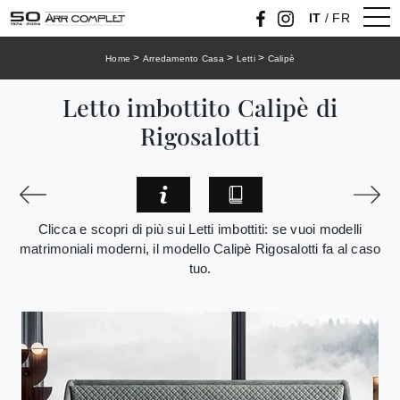
IT
/
FR
>
>
>
Home
Arredamento Casa
Letti
Calipè
Letto imbottito Calipè di
Rigosalotti
Clicca e scopri di più sui Letti imbottiti: se vuoi modelli
matrimoniali moderni, il modello Calipè Rigosalotti fa al caso
tuo.