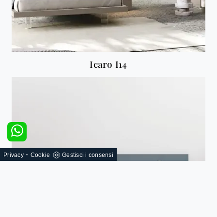
Icaro I14
-
Privacy
Cookie
Gestisci i consensi