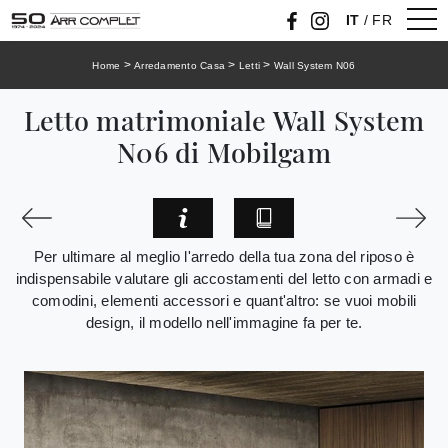
IT
/
FR
>
>
>
Home
Arredamento Casa
Letti
Wall System N06
Letto matrimoniale Wall System
N06 di Mobilgam
Per ultimare al meglio l'arredo della tua zona del riposo è
indispensabile valutare gli accostamenti del letto con armadi e
comodini, elementi accessori e quant'altro: se vuoi mobili
design, il modello nell'immagine fa per te.