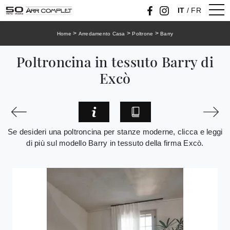
IT
/
FR
>
>
>
Home
Arredamento Casa
Poltrone
Barry
Poltroncina in tessuto Barry di
Excò
Se desideri una poltroncina per stanze moderne, clicca e leggi
di più sul modello Barry in tessuto della firma Excò.