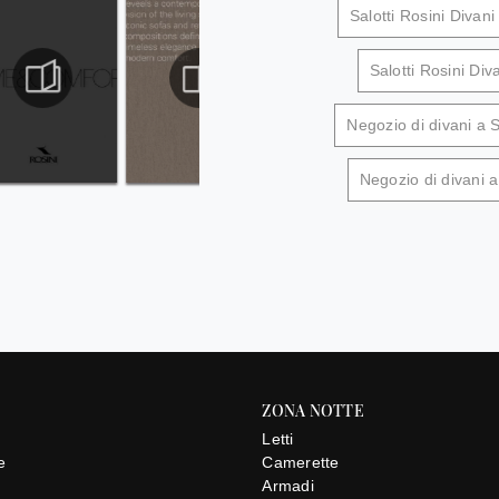
Salotti Rosini Divani
Salotti Rosini Div
Negozio di divani a 
Negozio di divani 
ZONA NOTTE
Letti
e
Camerette
e
Armadi