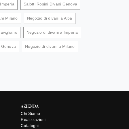
 Imperia
Salotti Rosini Divani Genova
ani Milano
Negozio di divani a Alba
Savigliano
Negozio di divani a Imperia
a Genova
Negozio di divani a Milano
AZIENDA
Chi Siamo
Realizzazioni
Cataloghi