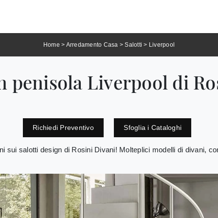
Home
>
Arredamento Casa
>
Salotti
>
Liverpool
 penisola Liverpool di Ro
Richiedi Preventivo
Sfoglia i Cataloghi
ni sui salotti design di Rosini Divani! Molteplici modelli di divani, c