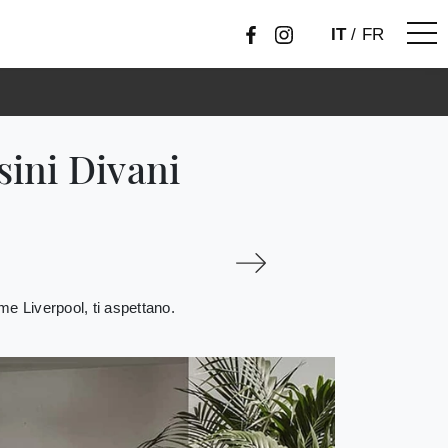
IT
/
FR
sini Divani
ome Liverpool, ti aspettano.