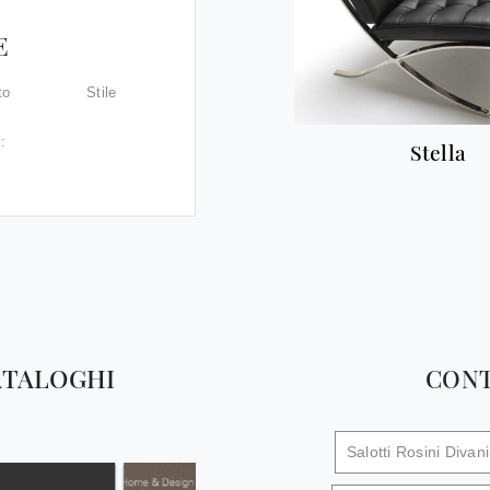
E
to
Stile
:
Stella
ATALOGHI
CONT
Salotti Rosini Divani