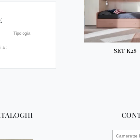
E
Tipologia
i a :
SET K28
ATALOGHI
CONT
Camerette 