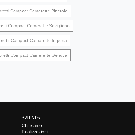
retti Compact Camerette Pinerolo
etti Compact Camerette Savigliano
retti Compact Camerette Imperia
oretti Compact Camerette Genova
AZIENDA
Chi Siamo
Realizzazioni