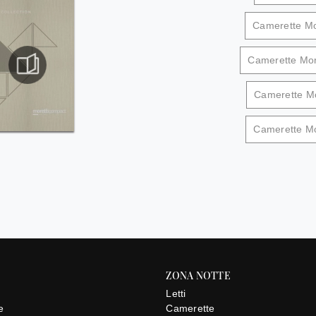
Camerette Mo
Camerette Mor
Camerette Mo
Camerette M
ZONA NOTTE
Letti
e
Camerette