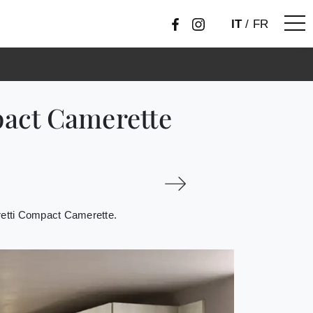
IT
/
FR
pact Camerette
oretti Compact Camerette.