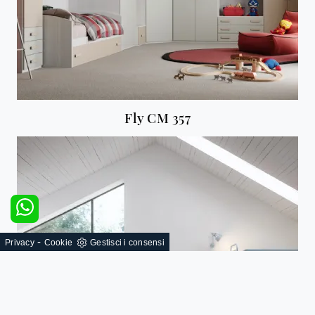
Fly CM 357
-
Privacy
Cookie
Gestisci i consensi