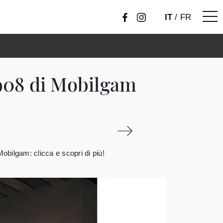
IT
/
FR
908 di Mobilgam
obilgam: clicca e scopri di più!