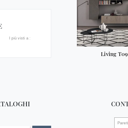
E
I più visti a :
Living T09
ATALOGHI
CONT
Paret