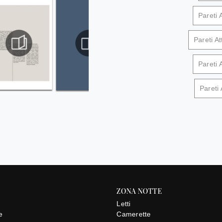
Pareti
Pareti A
Pareti 
Pareti
ZONA NOTTE
Letti
e
Camerette