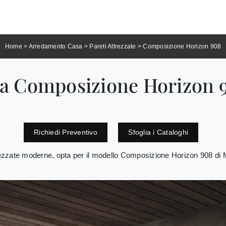
Home
>
Arredamento Casa
>
Pareti Attrezzate
>
Composizione Horizon 908
ata Composizione Horizon 
Richiedi Preventivo
Sfoglia i Cataloghi
trezzate moderne, opta per il modello Composizione Horizon 908 di M