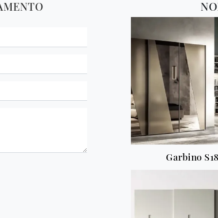
TAMENTO
NO
Garbino S1