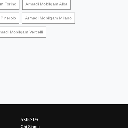
m Torino
Armadi Mobilgam Alba
Pinerolo
Armadi Mobilgam Milano
madi Mobilgam Vercelli
AZIENDA
Chi Siamo