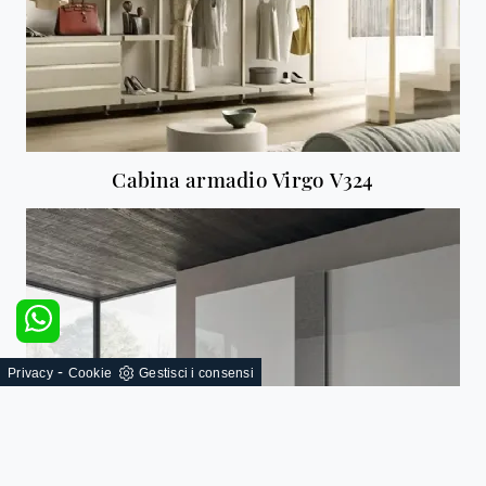
Cabina armadio Virgo V324
-
Privacy
Cookie
Gestisci i consensi