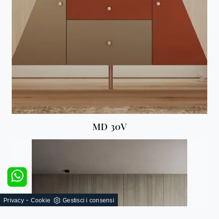
MD 30V
-
Privacy
Cookie
Gestisci i consensi