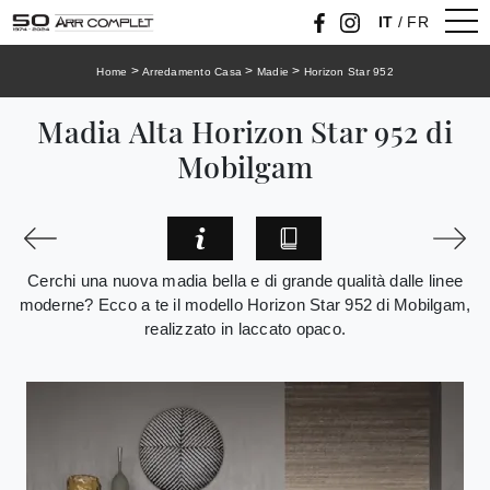
IT
/
FR
>
>
>
Home
Arredamento Casa
Madie
Horizon Star 952
Madia Alta Horizon Star 952 di
Mobilgam
Cerchi una nuova madia bella e di grande qualità dalle linee
moderne? Ecco a te il modello Horizon Star 952 di Mobilgam,
realizzato in laccato opaco.